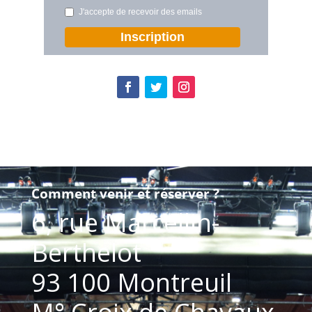
J'accepte de recevoir des emails
Inscription
Comment venir et réserver ?
6, rue Marcellin-
Berthelot
93 100 Montreuil