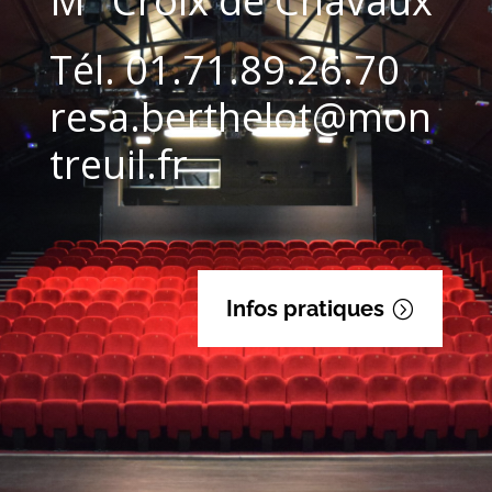
M° Croix de Chavaux
Tél. 01.71.89.26.70
resa.berthelot@mon
treuil.fr
Infos pratiques