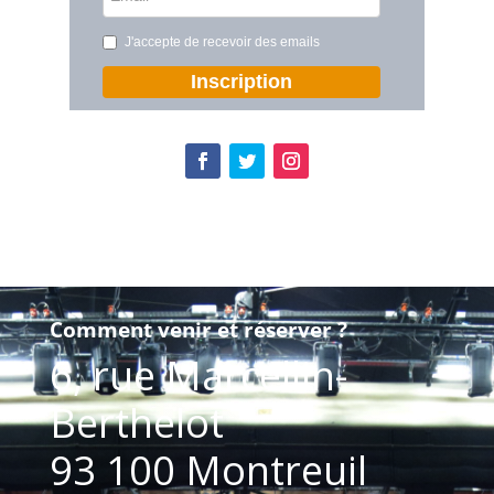
J'accepte de recevoir des emails
Inscription
Comment venir et réserver ?
6, rue Marcellin-
Berthelot
93 100 Montreuil