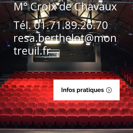
M° Croix de Chavaux
Tél. 01.71.89.26.70
resa.berthelot@mon
treuil.fr
Infos pratiques