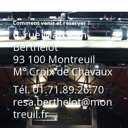
Comment venir et réserver ?
6, rue Marcellin-
Berthelot
93 100 Montreuil
M° Croix de Chavaux
Tél. 01.71.89.26.70
resa.berthelot@mon
treuil.fr