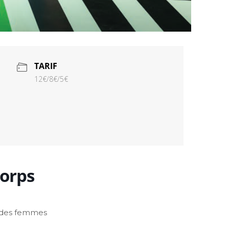
TARIF
12€/8€/5€
corps
s des femmes