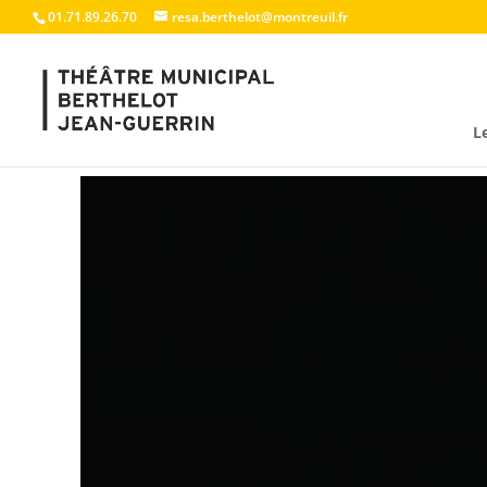
01.71.89.26.70
resa.berthelot@montreuil.fr
L