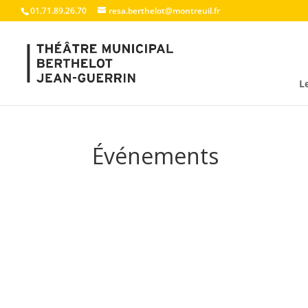
01.71.89.26.70
resa.berthelot@montreuil.fr
L
Événements