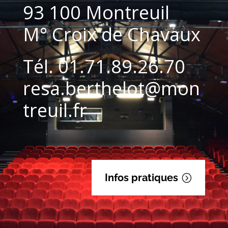
93 100 Montreuil
M° Croix de Chavaux
Tél. 01.71.89.26.70
resa.berthelot@mon
treuil.fr
Infos pratiques