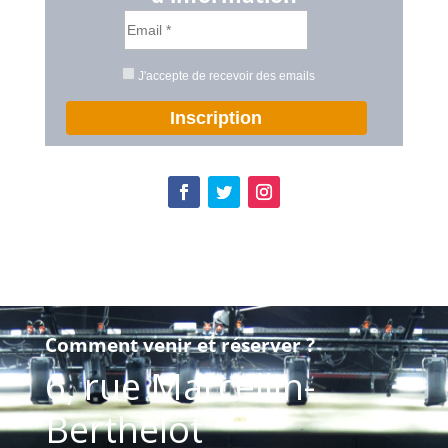
J'accepte de recevoir des emails
Inscription
Comment venir et réserver ?
6, rue Marcellin-
Berthelot