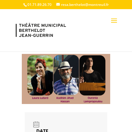
01.71.89.26.70
resa.berthelot@montreuil.fr
DATE