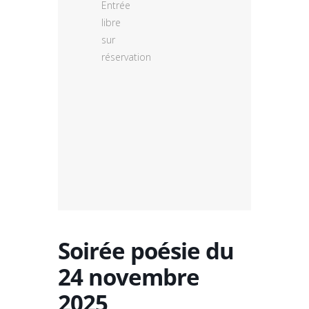
Entrée
libre
sur
réservation
Soirée poésie du
24 novembre
2025