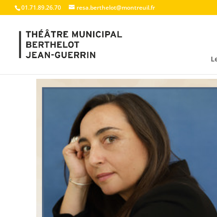
01.71.89.26.70
resa.berthelot@montreuil.fr
L