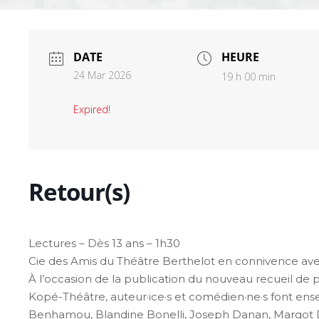
DATE
HEURE
24 Mar 2026
19 h 00 min
Expired!
Retour(s)
Lectures – Dès 13 ans – 1h30
Cie des Amis du Théâtre Berthelot en connivence avec
À l’occasion de la publication du nouveau recueil de 
Kopé-Théâtre, auteur·ice·s et comédien·ne·s font ens
Benhamou, Blandine Bonelli, Joseph Danan, Margot Del 