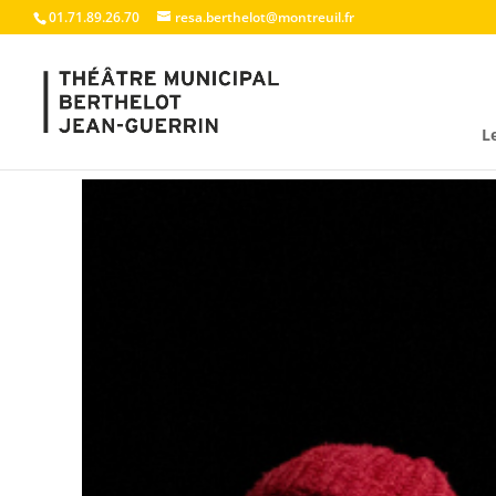
01.71.89.26.70
resa.berthelot@montreuil.fr
L