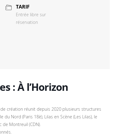
TARIF
Entrée libre sur
réservation
s : À l’Horizon
de création réunit depuis 2020 plusieurs structures
e du Nord (Paris 18è), Lilas en Scène (Les Lilas), le
ic de Montreuil (CDN).
onnés.