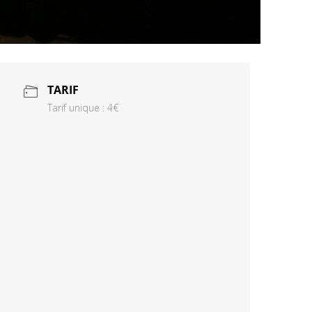
TARIF
Tarif unique : 4€