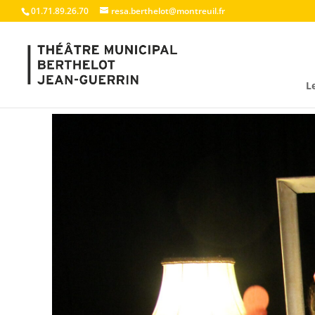
01.71.89.26.70
resa.berthelot@montreuil.fr
L