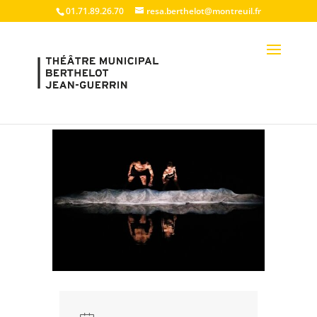
01.71.89.26.70
resa.berthelot@montreuil.fr