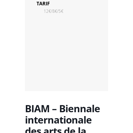
TARIF
12€/8€/5€
BIAM – Biennale
internationale
des arts de la