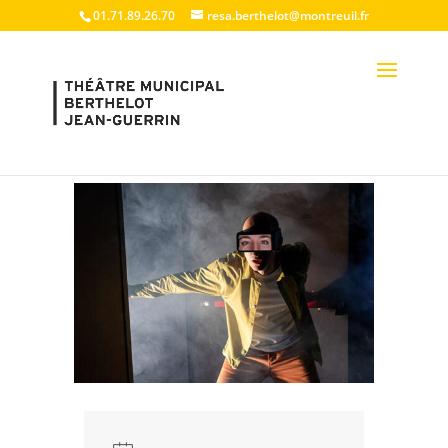
01.71.89.26.70
resa.berthelot@montreuil.fr