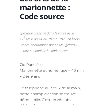
marionnette :
Code source
Spectacle présenté dans le cadre de la
e
12
BIAM du 14 au 28 mai 2025 en Île-de-
France, coordonnée par Le Mouffetard –
Centre national de la Marionnette.
Cie Randièse
Marionnette et numérique – 40 min
– Dès 9 ans
Le téléphone au creux de la main,
notre champ d’action se trouve
démultiplié. C’est un véritable