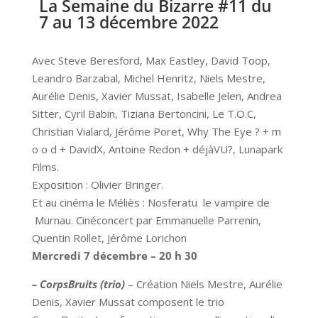
La Semaine du Bizarre #11 du
7 au 13 décembre 2022
Avec Steve Beresford, Max Eastley, David Toop,
Leandro Barzabal, Michel Henritz, Niels Mestre,
Aurélie Denis, Xavier Mussat, Isabelle Jelen, Andrea
Sitter, Cyril Babin, Tiziana Bertoncini, Le T.O.C,
Christian Vialard, Jérôme Poret, Why The Eye ? + m
o o d + DavidX, Antoine Redon + déjàVU?, Lunapark
Films.
Exposition : Olivier Bringer.
Et au cinéma le Méliès : Nosferatu le vampire de
Murnau. Cinéconcert par Emmanuelle Parrenin,
Quentin Rollet, Jérôme Lorichon
Mercredi 7 décembre – 20 h 30
– CorpsBruits (trio)
– Création Niels Mestre, Aurélie
Denis, Xavier Mussat composent le trio