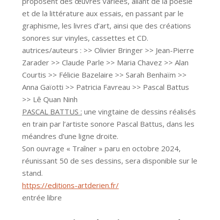
proposent des œuvres variées, allant de la poésie
et de la littérature aux essais, en passant par le
graphisme, les livres d’art, ainsi que des créations
sonores sur vinyles, cassettes et CD.
autrices/auteurs : >> Olivier Bringer >> Jean-Pierre
Zarader >> Claude Parle >> Maria Chavez >> Alan
Courtis >> Félicie Bazelaire >> Sarah Benhaïm >>
Anna Gaïotti >> Patricia Favreau >> Pascal Battus
>> Lê Quan Ninh
PASCAL BATTUS :
une vingtaine de dessins réalisés
en train par l’artiste sonore Pascal Battus, dans les
méandres d’une ligne droite.
Son ouvrage « Traîner » paru en octobre 2024,
réunissant 50 de ses dessins, sera disponible sur le
stand.
https://editions-artderien.fr/
entrée libre