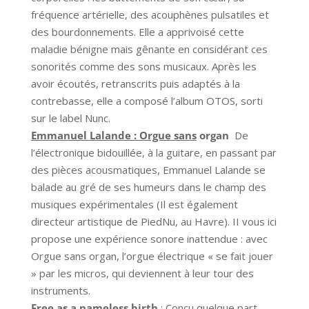
fréquence artérielle, des acouphènes pulsatiles et
des bourdonnements. Elle a apprivoisé cette
maladie bénigne mais gênante en considérant ces
sonorités comme des sons musicaux. Après les
avoir écoutés, retranscrits puis adaptés à la
contrebasse, elle a composé l’album OTOS, sorti
sur le label Nunc.
Emmanuel Lalande : Orgue sans
organ
De
l’électronique bidouillée, à la guitare, en passant par
des pièces acousmatiques, Emmanuel Lalande se
balade au gré de ses humeurs dans le champ des
musiques expérimentales (Il est également
directeur artistique de PiedNu, au Havre). II vous ici
propose une expérience sonore inattendue : avec
Orgue sans organ, l’orgue électrique « se fait jouer
» par les micros, qui deviennent à leur tour des
instruments.
Free as a nameless birth
:
Conçu quelque part