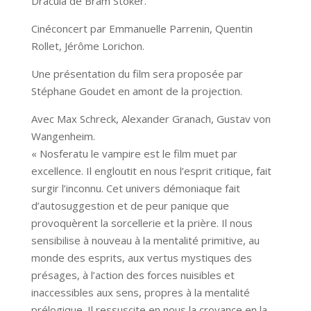
Dracula de Bram Stoker.
Cinéconcert par Emmanuelle Parrenin, Quentin
Rollet, Jérôme Lorichon.
Une présentation du film sera proposée par
Stéphane Goudet en amont de la projection.
Avec Max Schreck, Alexander Granach, Gustav von
Wangenheim.
« Nosferatu le vampire est le film muet par
excellence. Il engloutit en nous l’esprit critique, fait
surgir l’inconnu. Cet univers démoniaque fait
d’autosuggestion et de peur panique que
provoquèrent la sorcellerie et la prière. Il nous
sensibilise à nouveau à la mentalité primitive, au
monde des esprits, aux vertus mystiques des
présages, à l’action des forces nuisibles et
inaccessibles aux sens, propres à la mentalité
prélogique. Il ressuscite en nous la croyance en la