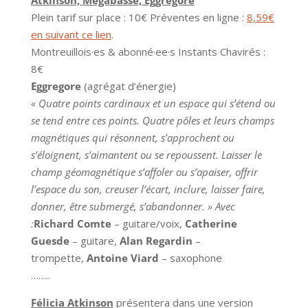
Atkinson, Megabasse, Eggregore
Plein tarif sur place : 10€ Préventes en ligne :
8,59€
en suivant ce lien
.
Montreuillois·es & abonné·ee·s Instants Chavirés :
8€
Eggregore
(agrégat d’énergie)
« Quatre points cardinaux et un espace qui s’étend ou
se tend entre ces points. Quatre pôles et leurs champs
magnétiques qui résonnent, s’approchent ou
s’éloignent, s’aimantent ou se repoussent. Laisser le
champ géomagnétique s’affoler ou s’apaiser, offrir
l’espace du son, creuser l’écart, inclure, laisser faire,
donner, être submergé, s’abandonner. »
Avec
:
Richard Comte
– guitare/voix,
Catherine
Guesde
– guitare,
Alan Regardin
–
trompette,
Antoine Viard
– saxophone
……..
Félicia Atkinson
présentera dans une version