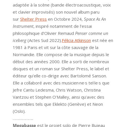
adaptée à la scène (bande électroacoustique, voix
et clavier improvisés) son nouvel album paru
sur
Shelter Press
en Octobre 2024,
Space As An
Instrument
, inspiré notamment de l’essai
philosophique d’Olivier Remaud
Penser comme un
iceberg
(Actes Sud 2022).
Félicia Atkinson
est née en
1981 à Paris et vit sur la côte sauvage de la
Normandie. Elle compose de la musique depuis le
début des années 2000. Elle a sorti de nombreux
disques et un roman sur Shelter Press, le label et
éditeur qu’elle co-dirige avec Bartolomé Sanson.
Elle a collaboré avec des musicien·ne·s tel·le·s que
Jefre Cantu Ledesma, Chris Watson, Christina
Vantzou et Stephen O’Malley, ainsi qu’avec des
ensembles tels que Eklekto (Genève) et Neon
(Oslo).
………………..
Megabasse
est le projet solo de Pierre Bujeau