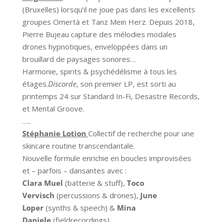
(Bruxelles) lorsqu’il ne joue pas dans les excellents
groupes Omertà et Tanz Mein Herz. Depuis 2018,
Pierre Bujeau capture des mélodies modales
drones hypnotiques, enveloppées dans un
brouillard de paysages sonores…
Harmonie, spirits & psychédélisme à tous les
étages.
Discorde
, son premier LP, est sorti au
printemps 24 sur Standard In-Fi, Desastre Records,
et Mental Groove.
…..
Stéphanie Lotion
Collectif de recherche pour une
skincare routine transcendantale.
Nouvelle formule enrichie en boucles improvisées
et – parfois – dansantes avec :
Clara Muel
(batterie & stuff),
Toco
Vervisch
(percussions & drones),
June
Loper
(synths & speech) &
Mina
Daniele
(fieldrecordings).