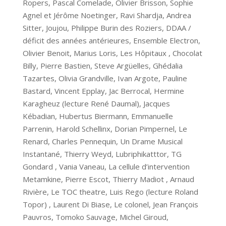
Ropers, Pascal Comelade, Olivier Brisson, Sophie
Agnel et Jérôme Noetinger, Ravi Shardja, Andrea
Sitter, Joujou, Philippe Burin des Roziers, DDAA /
déficit des années antérieures, Ensemble Electron,
Olivier Benoit, Marius Loris, Les Hôpitaux , Chocolat
Billy, Pierre Bastien, Steve Argüelles, Ghédalia
Tazartes, Olivia Grandville, Ivan Argote, Pauline
Bastard, Vincent Epplay, Jac Berrocal, Hermine
Karagheuz (lecture René Daumal), Jacques
Kébadian, Hubertus Biermann, Emmanuelle
Parrenin, Harold Schellinx, Dorian Pimpernel, Le
Renard, Charles Pennequin, Un Drame Musical
Instantané, Thierry Weyd, Lubriphikatttor, TG
Gondard , Vania Vaneau, La cellule d’intervention
Metamkine, Pierre Escot, Thierry Madiot , Arnaud
Rivière, Le TOC theatre, Luis Rego (lecture Roland
Topor) , Laurent Di Biase, Le colonel, Jean François
Pauvros, Tomoko Sauvage, Michel Giroud,