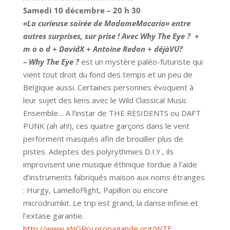
Samedi
10 décembre – 20 h 30
«La curieuse soirée de MadameMacario» entre
autres surprises, sur prise ! Avec Why The Eye ?
+
m o o d + DavidX + Antoine Redon + déjàVU?
– Why The Eye ?
est un mystère paléo-futuriste qui
vient tout droit du fond des temps et un peu de
Belgique aussi. Certaines personnes évoquent à
leur sujet des liens avec le Wild Classical Music
Ensemble… A l’instar de THE RESIDENTS ou DAFT
PUNK (ah ah!), ces quatre garçons dans le vent
performent masqués afin de brouiller plus de
pistes. Adeptes des polyrythmies D.I.Y., ils
improvisent une musique éthnique tordue à l’aide
d’instruments fabriqués maison aux noms étranges
: Hurgy, LamelloFlight, Papillon ou encore
microdrumkit. Le trip est grand, la danse infinie et
l’extase garantie.
http://www.aNGRry.propagande.org/WTE