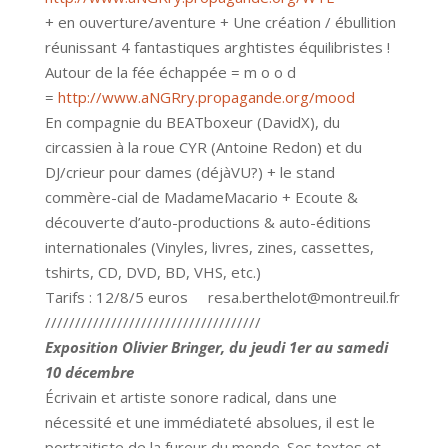
+ en ouverture/aventure + Une création / ébullition
réunissant 4 fantastiques arghtistes équilibristes !
Autour de la fée échappée = m o o d
=
http://www.aNGRry.propagande.org/mood
En compagnie du BEATboxeur (DavidX), du
circassien à la roue CYR (Antoine Redon) et du
DJ/crieur pour dames (déjàVU?) + le stand
commère-cial de MadameMacario + Ecoute &
découverte d’auto-productions & auto-éditions
internationales (Vinyles, livres, zines, cassettes,
tshirts, CD, DVD, BD, VHS, etc.)
Tarifs : 12/8/5 euros
resa.berthelot@montreuil.fr
////////////////////////////////////
Exposition Olivier Bringer, du
jeudi
1er au
samedi
10 décembre
Écrivain et artiste sonore radical, dans une
nécessité et une immédiateté absolues, il est le
portraitiste de la fureur du monde. Ses textes et