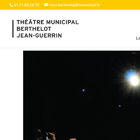
01.71.89.26.70
resa.berthelot@montreuil.fr
L