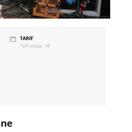
TARIF
Tarif unique : 4€
une