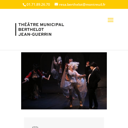
01.71.89.26.70
resa.berthelot@montreuil.fr