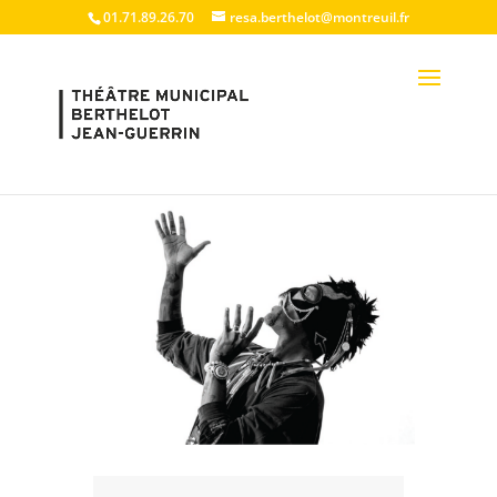
01.71.89.26.70
resa.berthelot@montreuil.fr