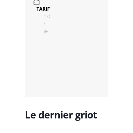
TARIF
12€
/
8€
Le dernier griot