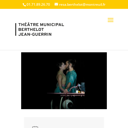
01.71.89.26.70
resa.berthelot@montreuil.fr