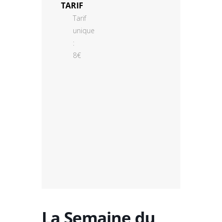
TARIF
Tarif
unique
:
8€
La Semaine du