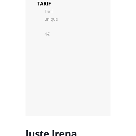
TARIF
Tarif
unique
:
4€
Juste Irena