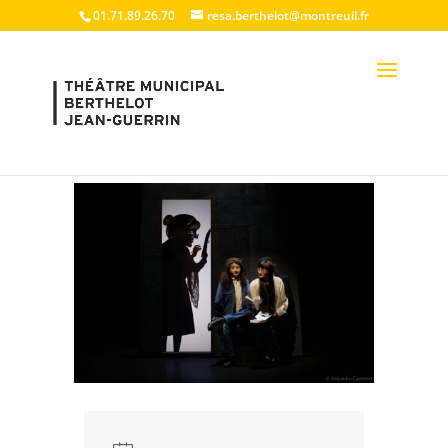
01.71.89.26.70
resa.berthelot@montreuil.fr