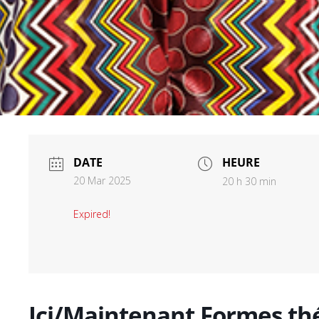
DATE
HEURE
20 Mar 2025
20 h 30 min
Expired!
Ici/Maintenant Formes thé