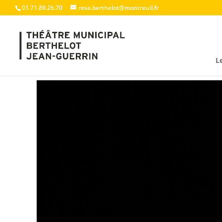
01.71.89.26.70
resa.berthelot@montreuil.fr
L