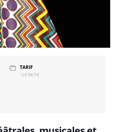
TARIF
12€/8€/5€
âtrales, musicales et