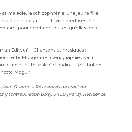
 de sa maladie, la schizophrénie, une jeune fille
 devant les habitants de la ville médusés et tant
i chante, pour exprimer tout ce qu’elles ont à
sman Editeur) – Chansons et musiques :
Jeannette Mougoun – Scénographie : Karin
maturgique : Pascale Grillandini – Distribution :
eannette Mogun
t-Jean Guerrin – Résidences de création :
(Montreuil-sous-Bois), SACD (Paris), Résidence