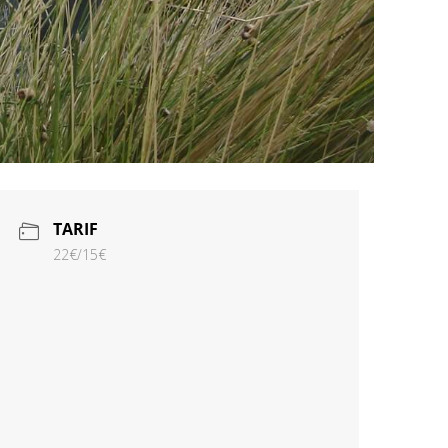
TARIF
22€/15€