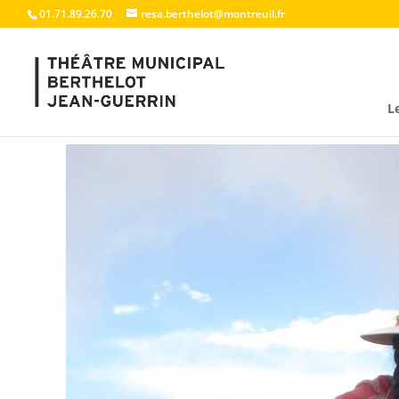
01.71.89.26.70
resa.berthelot@montreuil.fr
L